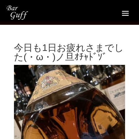
今日も1日お疲れさまでし
た(・ω・)ノ旦ｵﾁｬﾄﾞｿﾞ