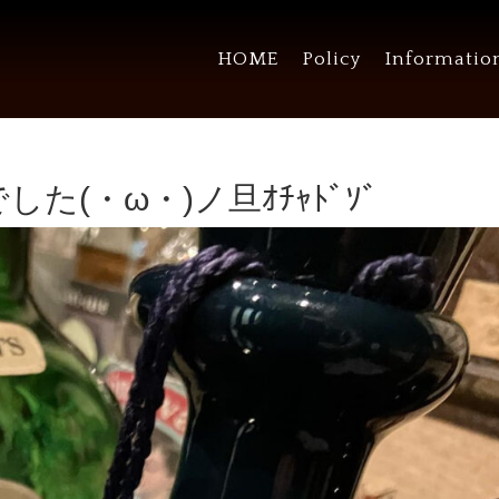
HOME
Policy
Informatio
た(・ω・)ノ旦ｵﾁｬﾄﾞｿﾞ