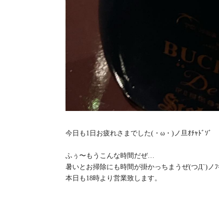
今日も1日お疲れさまでした(・ω・)ノ旦ｵﾁｬﾄﾞｿﾞ
ふぅ〜もうこんな時間だぜ…
暑いとお掃除にも時間が掛かっちまうぜ(つД`)ノﾌｷ
本日も18時より営業致します。