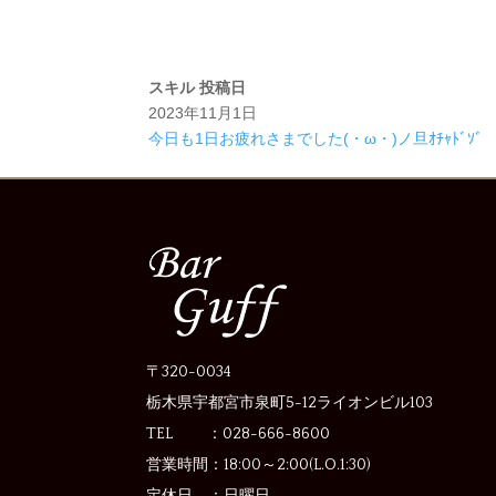
スキル
投稿日
2023年11月1日
今日も1日お疲れさまでした(・ω・)ノ旦ｵﾁｬﾄﾞｿﾞ
〒320-0034
栃木県宇都宮市泉町5-12
ライオンビル103
TEL ：028-666-8600
営業時間：
18:00～2:00(L.O.1:30)
定休日 ：
日曜日