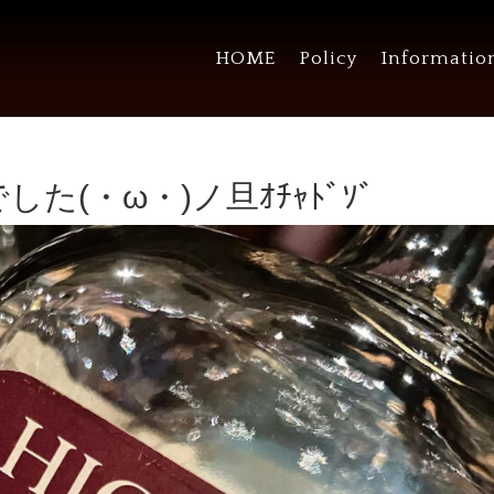
HOME
Policy
Informatio
た(・ω・)ノ旦ｵﾁｬﾄﾞｿﾞ