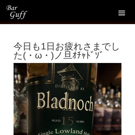
今日も1日お疲れさまでし
た(・ω・)ノ旦ｵﾁｬﾄﾞｿﾞ