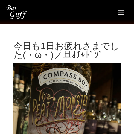
今日も1日お疲れさまでし
た(・ω・)ノ旦ｵﾁｬﾄﾞｿﾞ