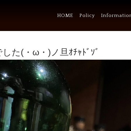
HOME
Policy
Informatio
た(・ω・)ノ旦ｵﾁｬﾄﾞｿﾞ