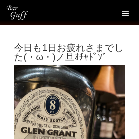
今日も1日お疲れさまでし
た(・ω・)ノ旦ｵﾁｬﾄﾞｿﾞ