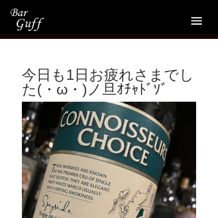
今日も1日お疲れさまでし
た(・ω・)ノ旦ｵﾁｬﾄﾞｿﾞ