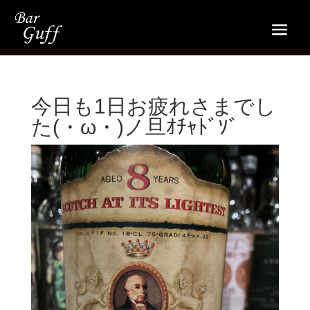
今日も1日お疲れさまでし
た(・ω・)ノ旦ｵﾁｬﾄﾞｿﾞ