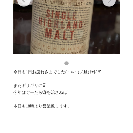
今日も1日お疲れさまでした(・ω・)ノ旦ｵﾁｬﾄﾞｿﾞ
またギリギリに⌛️
今年はぐーたら癖を治さねば
本日も18時より営業致します。