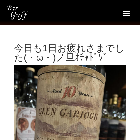
今日も1日お疲れさまでし
た(・ω・)ノ旦ｵﾁｬﾄﾞｿﾞ