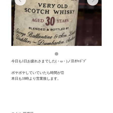
今日も1日お疲れさまでした(・ω・)ノ旦ｵﾁｬﾄﾞｿﾞ
ボヤボヤしていていたら時間が⏰
本日も18時より営業致します。