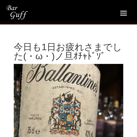
今日も1日お疲れさまでし
た(・ω・)ノ旦ｵﾁｬﾄﾞｿﾞ