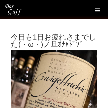
今日も1日お疲れさまでし
た(・ω・)ノ旦ｵﾁｬﾄﾞｿﾞ