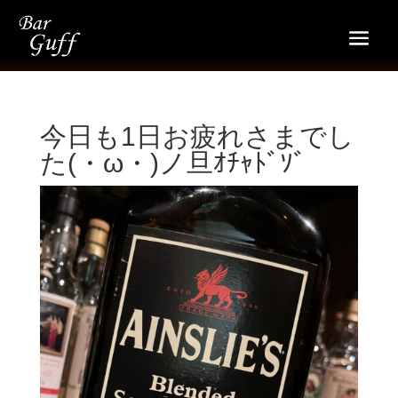
今日も1日お疲れさまでし
た(・ω・)ノ旦ｵﾁｬﾄﾞｿﾞ