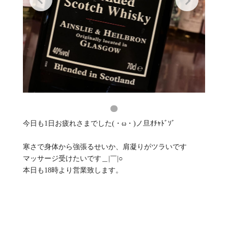
今日も1日お疲れさまでした(・ω・)ノ旦ｵﾁｬﾄﾞｿﾞ
寒さで身体から強張るせいか、肩凝りがツラいです
マッサージ受けたいです＿|￣|○
本日も18時より営業致します。