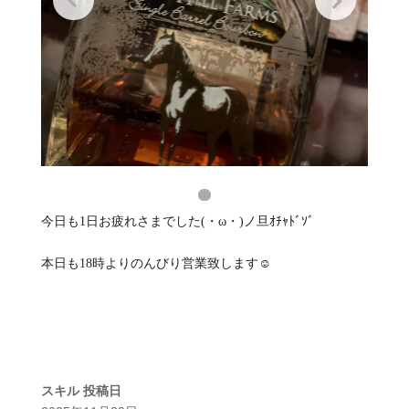
今日も1日お疲れさまでした(・ω・)ノ旦ｵﾁｬﾄﾞｿﾞ
本日も18時よりのんびり営業致します☺️
スキル
投稿日