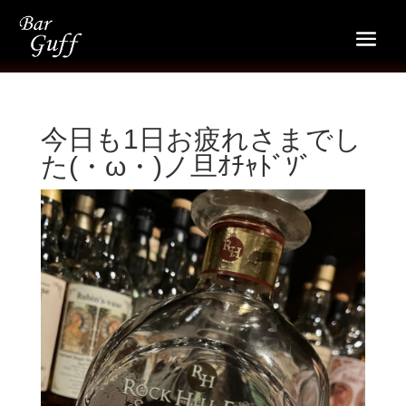
今日も1日お疲れさまでし
た(・ω・)ノ旦ｵﾁｬﾄﾞｿﾞ