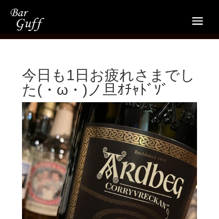
今日も1日お疲れさまでし
た(・ω・)ノ旦ｵﾁｬﾄﾞｿﾞ