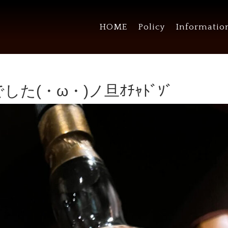
HOME
Policy
Informatio
た(・ω・)ノ旦ｵﾁｬﾄﾞｿﾞ