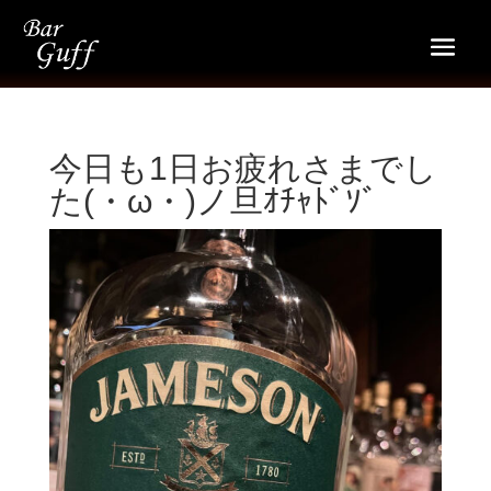
今日も1日お疲れさまでし
た(・ω・)ノ旦ｵﾁｬﾄﾞｿﾞ