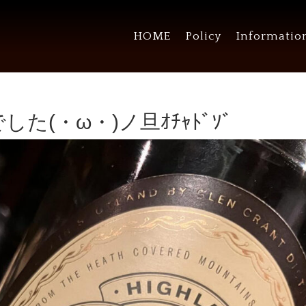
HOME
Policy
Informatio
た(・ω・)ノ旦ｵﾁｬﾄﾞｿﾞ