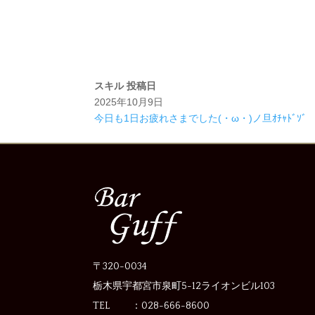
スキル
投稿日
2025年10月9日
今日も1日お疲れさまでした(・ω・)ノ旦ｵﾁｬﾄﾞｿﾞ
〒320-0034
栃木県宇都宮市泉町5-12
ライオンビル103
TEL ：028-666-8600