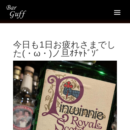
今日も1日お疲れさまでし
た(・ω・)ノ旦ｵﾁｬﾄﾞｿﾞ