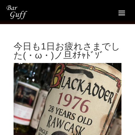
今日も1日お疲れさまでし
た(・ω・)ノ旦ｵﾁｬﾄﾞｿﾞ