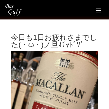
今日も1日お疲れさまでし
た(・ω・)ノ旦ｵﾁｬﾄﾞｿﾞ