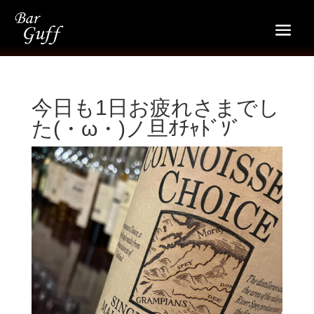
今日も1日お疲れさまでし
た(・ω・)ノ旦ｵﾁｬﾄﾞｿﾞ