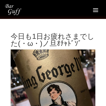
今日も1日お疲れさまでし
た(・ω・)ノ旦ｵﾁｬﾄﾞｿﾞ