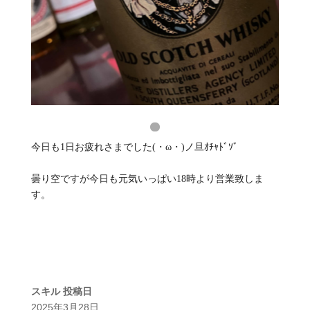
今日も1日お疲れさまでした(・ω・)ノ旦ｵﾁｬﾄﾞｿﾞ
曇り空ですが今日も元気いっぱい18時より営業致しま
す。
スキル
投稿日
2025年3月28日