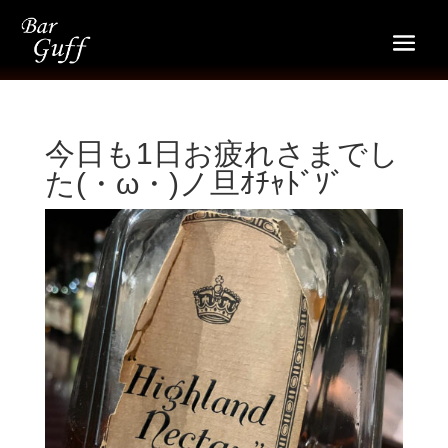
今日も1日お疲れさまでし
た(・ω・)ノ旦ｵﾁｬﾄﾞｿﾞ