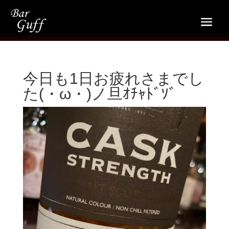
今日も1日お疲れさまでし
た(・ω・)ノ旦ｵﾁｬﾄﾞｿﾞ