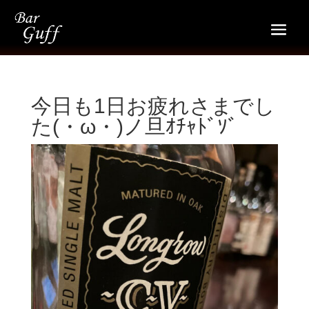
今日も1日お疲れさまでし
た(・ω・)ノ旦ｵﾁｬﾄﾞｿﾞ