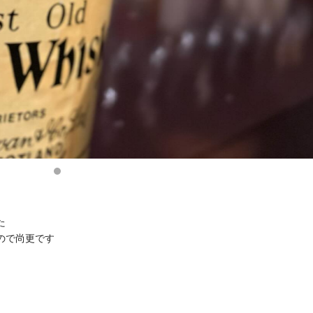
た
ので尚更です