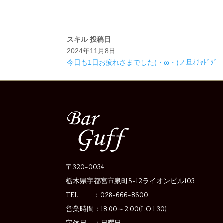
スキル
投稿日
2024年11月8日
今日も1日お疲れさまでした(・ω・)ノ旦ｵﾁｬﾄﾞｿﾞ
〒320-0034
栃木県宇都宮市泉町5-12
ライオンビル103
TEL ：028-666-8600
営業時間：
18:00～2:00(L.O.1:30)
定休日 ：
日曜日