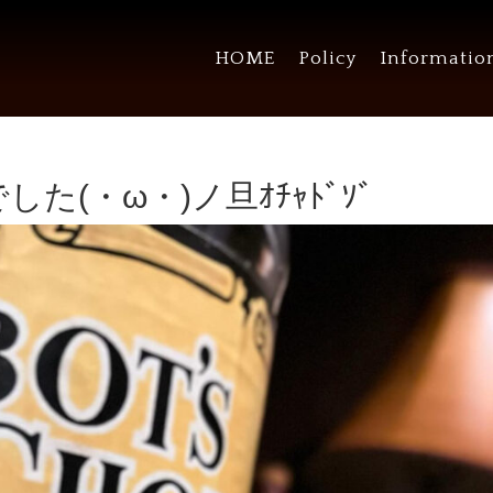
HOME
Policy
Informatio
た(・ω・)ノ旦ｵﾁｬﾄﾞｿﾞ