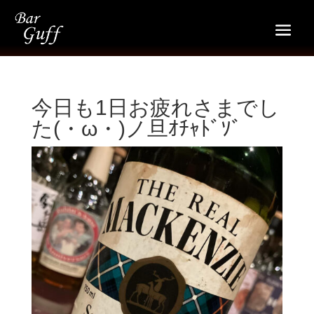
今日も1日お疲れさまでし
た(・ω・)ノ旦ｵﾁｬﾄﾞｿﾞ