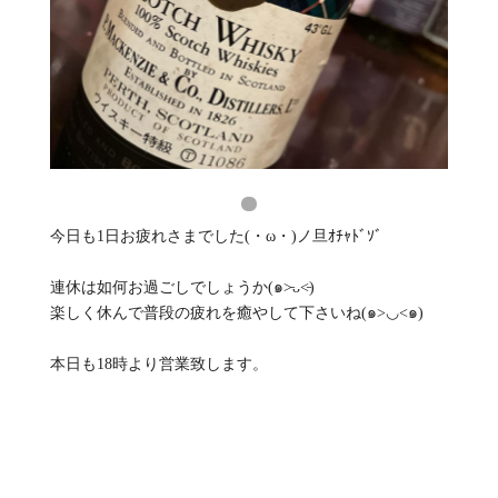
今日も1日お疲れさまでした(・ω・)ノ旦ｵﾁｬﾄﾞｿﾞ
連休は如何お過ごしでしょうか(๑˃̵ᴗ˂̵)
楽しく休んで普段の疲れを癒やして下さいね(๑>◡<๑)
本日も18時より営業致します。