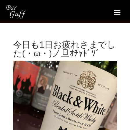
今日も1日お疲れさまでし
た(・ω・)ノ旦ｵﾁｬﾄﾞｿﾞ