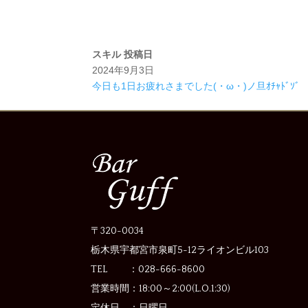
スキル
投稿日
2024年9月3日
今日も1日お疲れさまでした(・ω・)ノ旦ｵﾁｬﾄﾞｿﾞ
〒320-0034
栃木県宇都宮市泉町5-12
ライオンビル103
TEL ：028-666-8600
営業時間：
18:00～2:00(L.O.1:30)
定休日 ：
日曜日