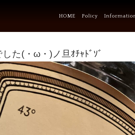
HOME
Policy
Informatio
た(・ω・)ノ旦ｵﾁｬﾄﾞｿﾞ