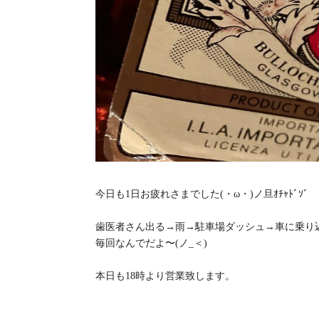
今日も1日お疲れさまでした(・ω・)ノ旦ｵﾁｬﾄﾞｿﾞ
歯医者さん出る→雨→駐車場ダッシュ→車に乗り
毎回なんでだよ〜(ノ_＜)
本日も18時より営業致します。