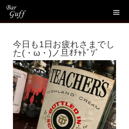
今日も1日お疲れさまでし
た(・ω・)ノ旦ｵﾁｬﾄﾞｿﾞ