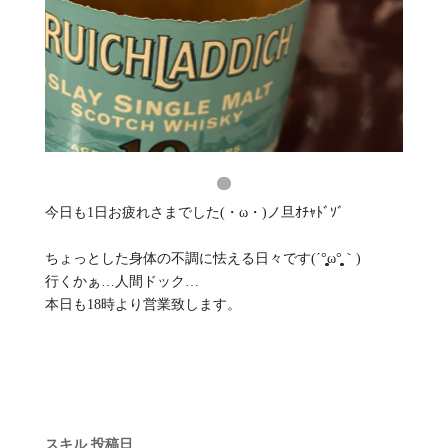
今日も1日お疲れさまでした(・ω・)ノ旦ｵﾁｬﾄﾞｿﾞ
ちょっとした身体の不調に怯える日々です(´°̥̥̥̥̥̥̥̥ω°̥̥̥̥̥̥̥̥｀)
行くかぁ…人間ドック…
本日も18時より営業致します。
スキル
投稿日