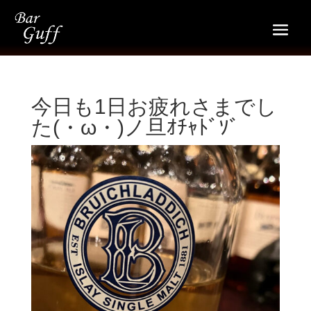
今日も1日お疲れさまでし
た(・ω・)ノ旦ｵﾁｬﾄﾞｿﾞ