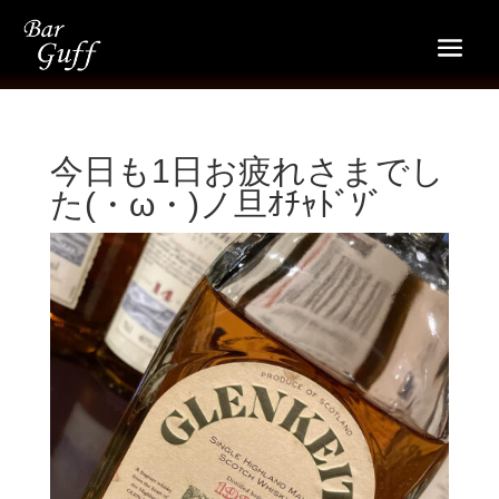
今日も1日お疲れさまでし
た(・ω・)ノ旦ｵﾁｬﾄﾞｿﾞ