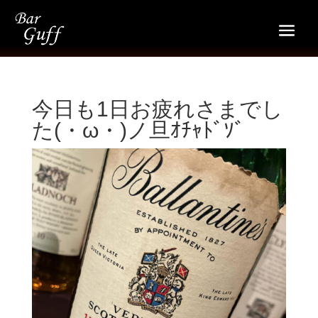
今日も1日お疲れさまでし
た(・ω・)ノ旦ｵﾁｬﾄﾞｿﾞ