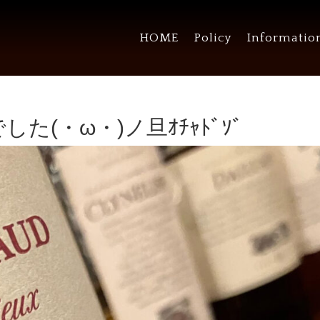
HOME
Policy
Informatio
た(・ω・)ノ旦ｵﾁｬﾄﾞｿﾞ