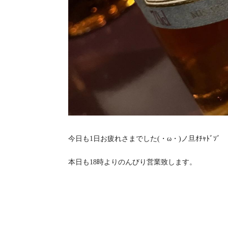
今日も1日お疲れさまでした(・ω・)ノ旦ｵﾁｬﾄﾞｿﾞ
本日も18時よりのんびり営業致します。