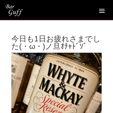
今日も1日お疲れさまでし
た(・ω・)ノ旦ｵﾁｬﾄﾞｿﾞ