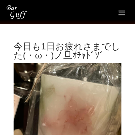
今日も1日お疲れさまでし
た(・ω・)ノ旦ｵﾁｬﾄﾞｿﾞ