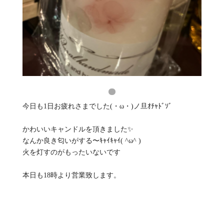
今日も1日お疲れさまでした(・ω・)ノ旦ｵﾁｬﾄﾞｿﾞ
かわいいキャンドルを頂きました️✨
なんか良き匂いがする〜ｷｬｲｷｬｲ( ^ω^ )
火を灯すのがもったいないです
本日も18時より営業致します。