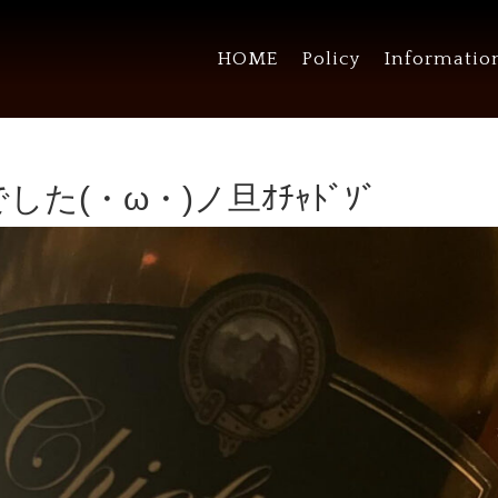
HOME
Policy
Informatio
た(・ω・)ノ旦ｵﾁｬﾄﾞｿﾞ