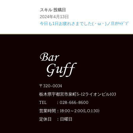
スキル
投稿日
2024年4月13日
今日も1日お疲れさまでした(・ω・)ノ旦ｵﾁｬﾄﾞｿﾞ
〒320-0034
栃木県宇都宮市泉町5-12
ライオンビル103
TEL ：028-666-8600
営業時間：
18:00～2:00(L.O.1:30)
定休日 ：
日曜日