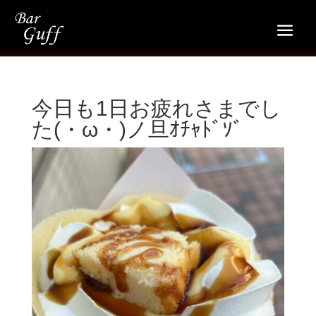
今日も1日お疲れさまでし
た(・ω・)ノ旦ｵﾁｬﾄﾞｿﾞ