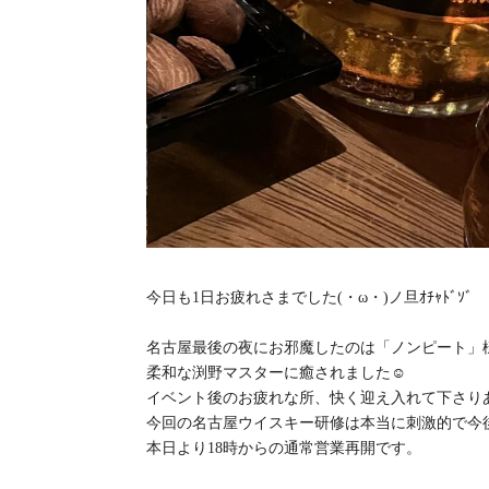
今日も1日お疲れさまでした(・ω・)ノ旦ｵﾁｬﾄﾞｿﾞ
名古屋最後の夜にお邪魔したのは「ノンピート」
柔和な渕野マスターに癒されました☺️
イベント後のお疲れな所、快く迎え入れて下さり
今回の名古屋ウイスキー研修は本当に刺激的で今
本日より18時からの通常営業再開です。