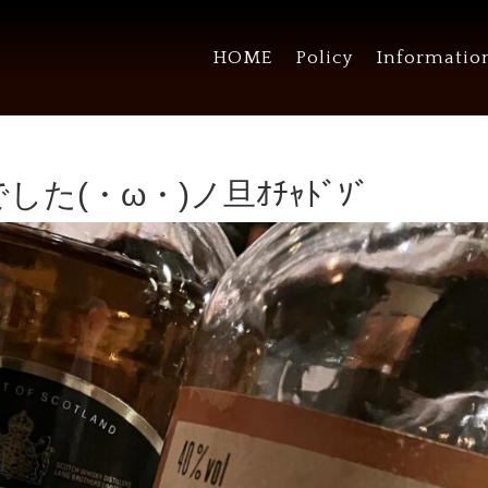
HOME
Policy
Informatio
た(・ω・)ノ旦ｵﾁｬﾄﾞｿﾞ