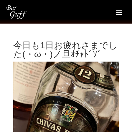
今日も1日お疲れさまでし
た(・ω・)ノ旦ｵﾁｬﾄﾞｿﾞ