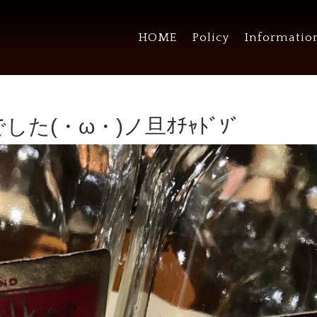
HOME
Policy
Informatio
た(・ω・)ノ旦ｵﾁｬﾄﾞｿﾞ