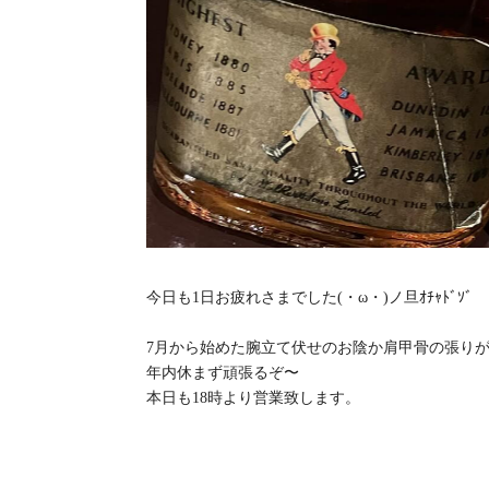
今日も1日お疲れさまでした(・ω・)ノ旦ｵﾁｬﾄﾞｿﾞ
7月から始めた腕立て伏せのお陰か肩甲骨の張り
年内休まず頑張るぞ〜
本日も18時より営業致します。