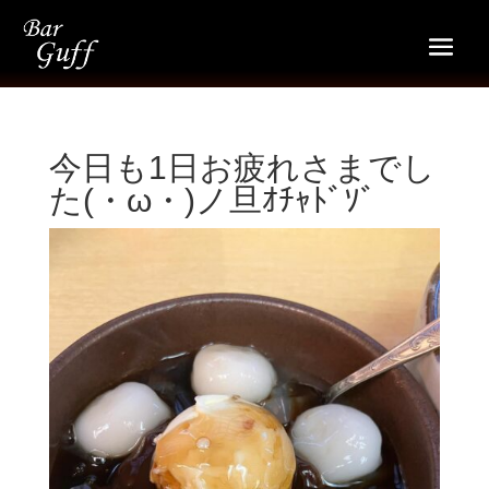
今日も1日お疲れさまでし
た(・ω・)ノ旦ｵﾁｬﾄﾞｿﾞ