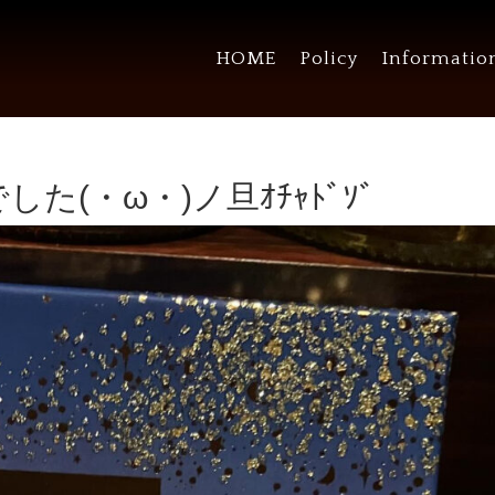
HOME
Policy
Informatio
た(・ω・)ノ旦ｵﾁｬﾄﾞｿﾞ